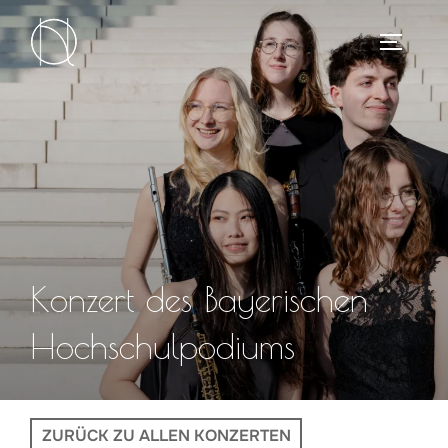
Zum
Inhalt
SEITEN
springen
Konzert des Bayerischen
Hochschulpodiums
ZURÜCK ZU ALLEN KONZERTEN