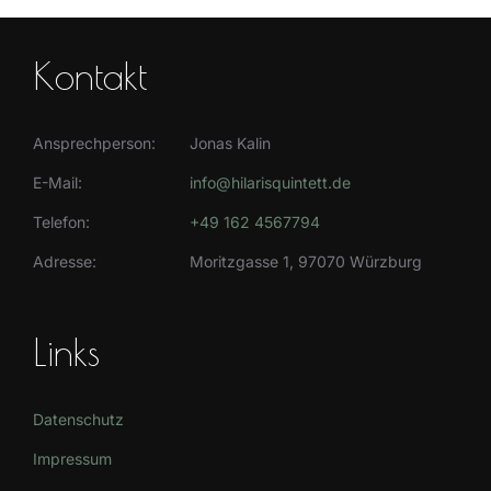
Kontakt
Ansprechperson:
Jonas Kalin
E-Mail:
info@hilarisquintett.de
Telefon:
+49 162 4567794
Adresse:
Moritzgasse 1, 97070 Würzburg
Links
Datenschutz
Impressum